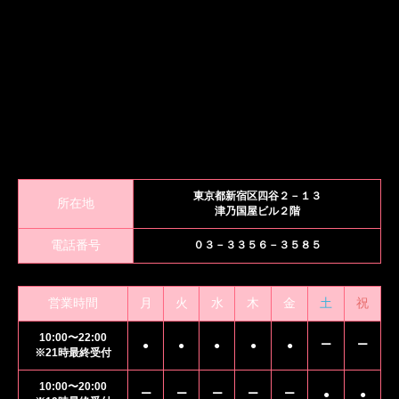
東京都新宿区四谷２－１３
所在地
津乃国屋ビル２階
電話番号
０３－３３５６－３５８５
営業時間
月
火
水
木
金
土
祝
10:00〜22:00
ー
ー
●
●
●
●
●
※21時最終受付
10:00〜20:00
ー
ー
ー
ー
ー
●
●