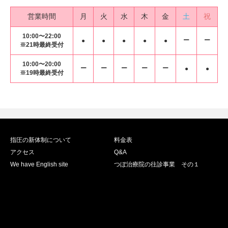
営業時間
月
火
水
木
金
土
祝
10:00〜22:00
ー
ー
●
●
●
●
●
※21時最終受付
10:00〜20:00
ー
ー
ー
ー
ー
●
●
※19時最終受付
指圧の新体制について
料金表
アクセス
Q&A
We have English site
つぼ治療院の往診事業 その１