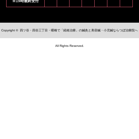
※19時最終受付
Copyright ©
四ツ谷・四谷三丁目・曙橋で「経絡治療」の鍼灸と美容鍼・小児鍼ならつぼ治療院へ
All Rights Reserved.