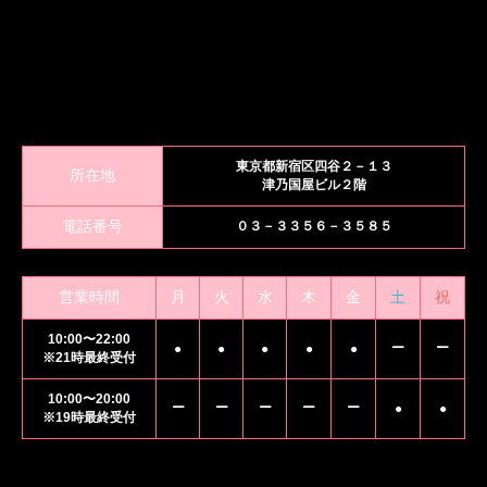
東京都新宿区四谷２－１３
所在地
津乃国屋ビル２階
電話番号
０３－３３５６－３５８５
営業時間
月
火
水
木
金
土
祝
10:00〜22:00
ー
ー
●
●
●
●
●
※21時最終受付
10:00〜20:00
ー
ー
ー
ー
ー
●
●
※19時最終受付