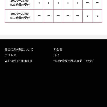
10:00〜22:00
ー
ー
●
●
●
●
●
※21時最終受付
10:00〜20:00
ー
ー
ー
ー
ー
●
●
※19時最終受付
指圧の新体制について
料金表
アクセス
Q&A
We have English site
つぼ治療院の往診事業 その１