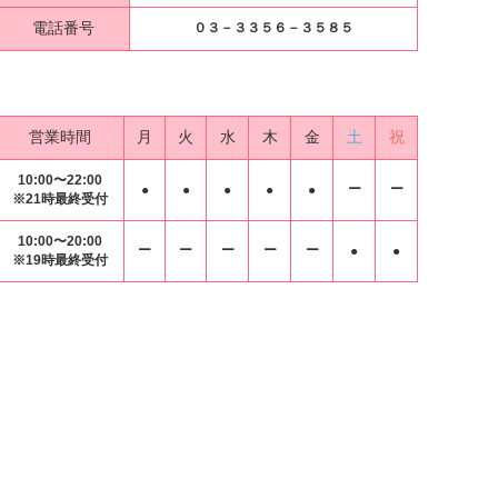
電話番号
０３－３３５６－３５８５
営業時間
月
火
水
木
金
土
祝
10:00〜22:00
ー
ー
●
●
●
●
●
※21時最終受付
10:00〜20:00
ー
ー
ー
ー
ー
●
●
※19時最終受付