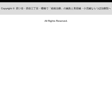
Copyright ©
四ツ谷・四谷三丁目・曙橋で「経絡治療」の鍼灸と美容鍼・小児鍼ならつぼ治療院へ
All Rights Reserved.