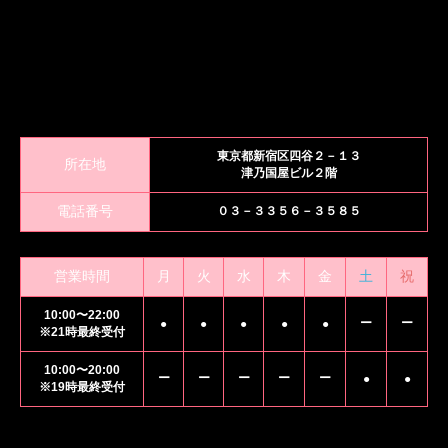
東京都新宿区四谷２－１３
所在地
津乃国屋ビル２階
電話番号
０３－３３５６－３５８５
営業時間
月
火
水
木
金
土
祝
10:00〜22:00
ー
ー
●
●
●
●
●
※21時最終受付
10:00〜20:00
ー
ー
ー
ー
ー
●
●
※19時最終受付