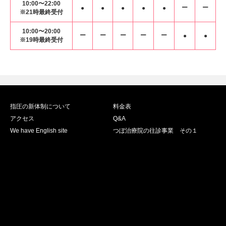
10:00〜22:00
ー
ー
●
●
●
●
●
※21時最終受付
10:00〜20:00
ー
ー
ー
ー
ー
●
●
※19時最終受付
指圧の新体制について
料金表
アクセス
Q&A
We have English site
つぼ治療院の往診事業 その１